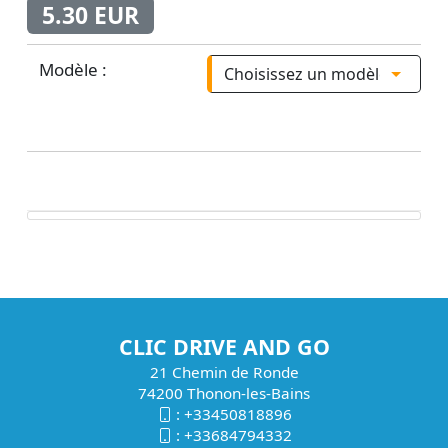
5.30 EUR
Modèle :
CLIC DRIVE AND GO
21 Chemin de Ronde
74200 Thonon-les-Bains
:
+33450818896
:
+33684794332