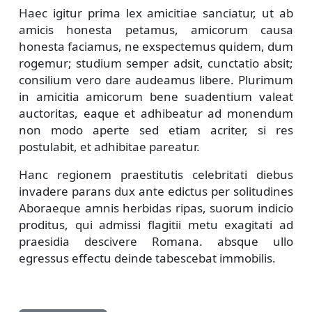
Haec igitur prima lex amicitiae sanciatur, ut ab
amicis honesta petamus, amicorum causa
honesta faciamus, ne exspectemus quidem, dum
rogemur; studium semper adsit, cunctatio absit;
consilium vero dare audeamus libere. Plurimum
in amicitia amicorum bene suadentium valeat
auctoritas, eaque et adhibeatur ad monendum
non modo aperte sed etiam acriter, si res
postulabit, et adhibitae pareatur.
Hanc regionem praestitutis celebritati diebus
invadere parans dux ante edictus per solitudines
Aboraeque amnis herbidas ripas, suorum indicio
proditus, qui admissi flagitii metu exagitati ad
praesidia descivere Romana. absque ullo
egressus effectu deinde tabescebat immobilis.