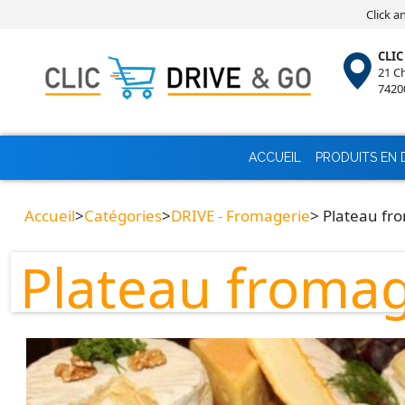
Click a
CLIC
21 C
7420
ACCUEIL
PRODUITS EN 
Accueil
>
Catégories
>
DRIVE - Fromagerie
> Plateau fr
Plateau froma