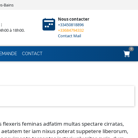
es-Bains
Nous contacter
:
+33450818896
4h00 à 18h00.
+33684794332
Contact Mail
0
DEMANDE
CONTACT
 flexeris feminas adfatim multas spectare cirratas,
r aetatem ter iam nixus poterat suppetere liberorum,