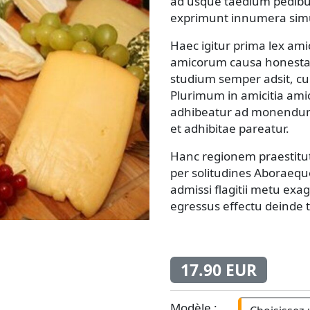
ad usque taedium pedibus
exprimunt innumera simul
Haec igitur prima lex ami
amicorum causa honesta
studium semper adsit, cu
Plurimum in amicitia ami
adhibeatur ad monendum n
et adhibitae pareatur.
Hanc regionem praestituti
per solitudines Aboraeque
admissi flagitii metu exa
egressus effectu deinde 
17.90 EUR
Modèle :