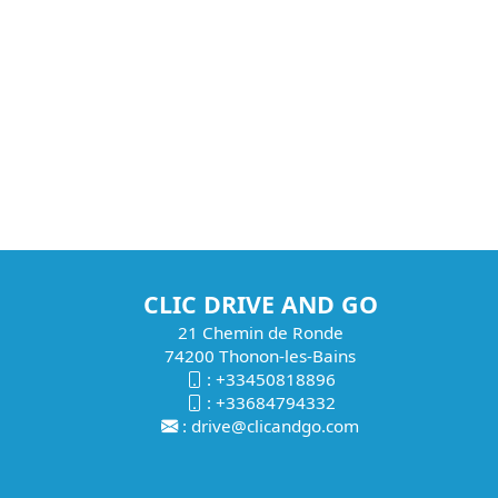
CLIC DRIVE AND GO
21 Chemin de Ronde
74200 Thonon-les-Bains
:
+33450818896
:
+33684794332
:
drive@clicandgo.com