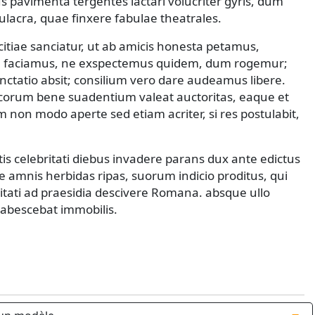
 pavimenta tergentes iactari volucriter gyris, dum
acra, quae finxere fabulae theatrales.
citiae sanciatur, ut ab amicis honesta petamus,
 faciamus, ne exspectemus quidem, dum rogemur;
nctatio absit; consilium vero dare audeamus libere.
corum bene suadentium valeat auctoritas, eaque et
on modo aperte sed etiam acriter, si res postulabit,
s celebritati diebus invadere parans dux ante edictus
 amnis herbidas ripas, suorum indicio proditus, qui
gitati ad praesidia descivere Romana. absque ullo
tabescebat immobilis.