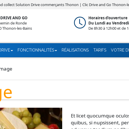
nd collect Solution Drive commerçants Thonon | Clic Drive and Go Thonon-l
 DRIVE AND GO
Horaires d'ouverture
hemin de Ronde
Du Lundi au Vendredi 
0 Thonon-les-Bains
De 8h30 à 12h00 et de 1
DRIVE
FONCTIONNALITÉS
RÉALISATIONS
TARIFS
VOTRE 
omage
ge
Et licet quocumque oculos
quibus, si nupsissent, pe